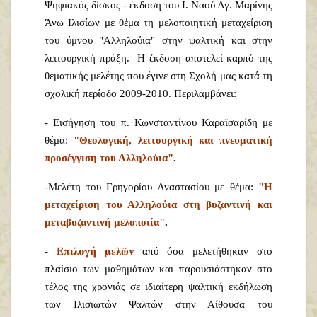
Ψηφιακός δίσκος - έκδοση του Ι. Ναού Αγ. Μαρίνης
Άνω Ιλισίων με θέμα τη μελοποιητική μεταχείριση
του ύμνου "Αλληλούια" στην ψαλτική και στην
λειτουργική πράξη. Η έκδοση αποτελεί καρπό της
θεματικής μελέτης που έγινε στη Σχολή μας κατά τη
σχολική περίοδο 2009-2010. Περιλαμβάνει:
- Εισήγηση του π. Κωνσταντίνου Καραϊσαρίδη με
θέμα:
"Θεολογική, λειτουργική και πνευματική
προσέγγιση του Αλληλούια"
.
-Μελέτη του Γρηγορίου Αναστασίου με θέμα:
"Η
μεταχείριση του Αλληλούια στη βυζαντινή και
μεταβυζαντινή μελοποιία"
.
Επιλογή μελῶν
-
από όσα μελετήθηκαν στο
πλαίσιο των μαθημάτων και παρουσιάστηκαν στο
τέλος της χρονιάς σε ιδιαίτερη ψαλτική εκδήλωση
των Ιλισιωτών Ψαλτών στην Αίθουσα του