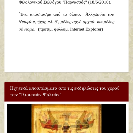
Φιλολογικού Συλλόγου "Παρνασσός" (18/6/2010).
Ἀλληλούια του
΄Ένα απόσπασμα από το δίσκο:
Νυμφίου, ήχος πλ. δ΄, μέλος αργό αρχαίο και μέλος
σύντομο.
(προτιμ. φυλλομ. Internet Explorer)
Ηχητικά αποσπάσματα από τις εκδηλώσεις του χορού
των "Ιλισιωτών Ψαλτών"