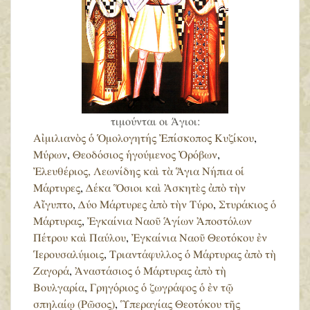
τιμούνται οι Άγιοι:
Αἰμιλιανὸς ὁ Ὁμολογητής Ἐπίσκοπος Κυζίκου
,
Μύρων
,
Θεοδόσιος ἡγούμενος Ὀρόβων
,
Ἐλευθέριος, Λεωνίδης καὶ τὰ Ἅγια Νήπια οἱ
Μάρτυρες
,
Δέκα Ὅσιοι καὶ Ἀσκητὲς ἀπὸ τὴν
Αἴγυπτο
,
Δύο Μάρτυρες ἀπὸ τὴν Τύρο
,
Στυράκιος ὁ
Μάρτυρας
,
Ἐγκαίνια Ναοῦ Ἁγίων Ἀποστόλων
Πέτρου καὶ Παύλου
,
Ἐγκαίνια Ναοῦ Θεοτόκου ἐν
Ἱερουσαλύμοις
,
Τριαντάφυλλος ὁ Μάρτυρας ἀπὸ τὴ
Ζαγορά
,
Ἀναστάσιος ὁ Μάρτυρας ἀπὸ τὴ
Βουλγαρία
,
Γρηγόριος ὁ ζωγράφος ὁ ἐν τῷ
σπηλαίῳ (Ρῶσος)
,
Ὑπεραγίας Θεοτόκου τῆς