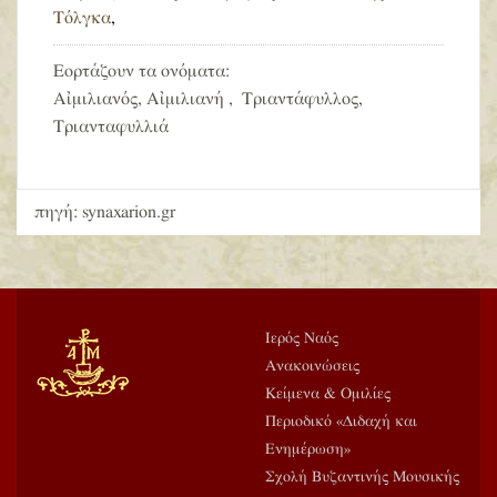
Τόλγκα
,
Εορτάζουν τα ονόματα:
Αἰμιλιανός, Αἰμιλιανή , Τριαντάφυλλος,
Τριανταφυλλιά
πηγή: synaxarion.gr
Ιερός Ναός
Ανακοινώσεις
Κείμενα & Ομιλίες
Περιοδικό «Διδαχή και
Ενημέρωση»
Σχολή Βυζαντινής Μουσικής