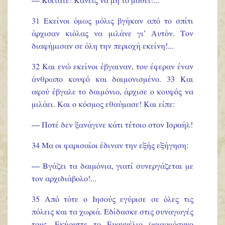
— Κοιτάτε! Κανείς να μη το μάθει!...
31 Εκείνοι όμως μόλις βγήκαν από το σπίτι
άρχισαν κιόλας να μιλάνε γι’ Αυτόν. Τον
διαφήμισαν σε όλη την περιοχή εκείνη!...
32 Και ενώ εκείνοι έβγαιναν, του έφεραν έναν
άνθρωπο κουφό και δαιμονισμένο. 33 Και
αφού έβγαλε το δαιμόνιο, άρχισε ο κουφός να
μιλάει. Και ο κόσμος εθαύμασε! Και είπε:
— Ποτέ δεν ξανάγινε κάτι τέτοιο στον Ισραήλ!
34 Μα οι φαρισαίοι έδιναν την εξής εξήγηση:
— Βγάζει τα δαιμόνια, γιατί συνεργάζεται με
τον αρχιδιάβολο!...
35 Από τότε ο Ιησούς εγύρισε σε όλες τις
πόλεις και τα χωριά. Εδίδασκε στις συναγωγές
τους. Εκήρυττε το Ευαγγέλιο (=χαρμόσυνο