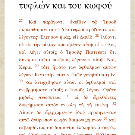
τυφλών και του κωφού
27
Καὶ παράγοντι ἐκεῖθεν τῷ Ἰησοῦ
ἠκολούθησαν αὐτῷ δύο τυφλοὶ κράζοντες καὶ
28
λέγοντες· Ἐλέησον ἡμᾶς, υἱὲ Δαυῒδ.
ἐλθόντι
δὲ εἰς τὴν οἰκίαν προσῆλθον αὐτῷ οἱ τυφλοί,
καὶ λέγει αὐτοῖς ὁ Ἰησοῦς· Πιστεύετε ὅτι
δύναμαι τοῦτο ποιῆσαι; λέγουσιν αὐτῷ· Ναί,
29
Κύριε.
τότε ἥψατο τῶν ὀφθαλμῶν αὐτῶν
λέγων· Κατὰ τὴν πίστιν ὑμῶν γενηθήτω ὑμῖν.
30
καὶ ἀνεῴχθησαν αὐτῶν οἱ ὀφθαλμοί· καὶ
ἐνεβριμήσατο αὐτοῖς ὁ Ἰησοῦς λέγων· Ὁρᾶτε
31
μηδεὶς γινωσκέτω.
οἱ δὲ ἐξελθόντες
32
διεφήμισαν αὐτὸν ἐν ὅλῃ τῇ γῇ ἐκείνῃ.
Αὐτῶν δὲ ἐξερχομένων ἰδοὺ προσήνεγκαν
33
αὐτῷ ἄνθρωπον κωφὸν δαιμονιζόμενον·
καὶ
ἐκβληθέντος τοῦ δαιμονίου ἐλάλησεν ὁ κωφός.