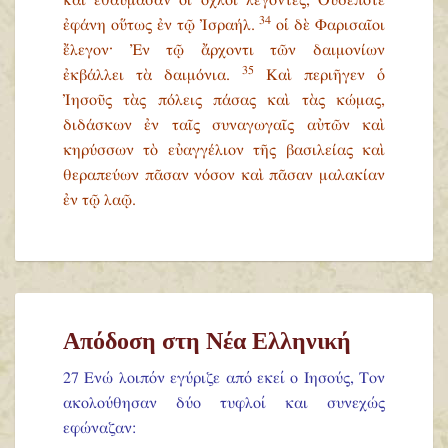
καὶ ἐθαύμασαν οἱ ὄχλοι λέγοντες, Οὐδέποτε
34
ἐφάνη οὕτως ἐν τῷ Ἰσραήλ.
οἱ δὲ Φαρισαῖοι
ἔλεγον· Ἐν τῷ ἄρχοντι τῶν δαιμονίων
35
ἐκβάλλει τὰ δαιμόνια.
Καὶ περιῆγεν ὁ
Ἰησοῦς τὰς πόλεις πάσας καὶ τὰς κώμας,
διδάσκων ἐν ταῖς συναγωγαῖς αὐτῶν καὶ
κηρύσσων τὸ εὐαγγέλιον τῆς βασιλείας καὶ
θεραπεύων πᾶσαν νόσον καὶ πᾶσαν μαλακίαν
ἐν τῷ λαῷ.
Απόδοση στη Νέα Ελληνική
27 Ενώ λοιπόν εγύριζε από εκεί ο Ιησούς, Τον
ακολούθησαν δύο τυφλοί και συνεχώς
εφώναζαν: