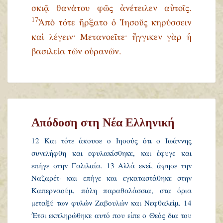
σκιᾷ θανάτου φῶς ἀνέτειλεν αὐτοῖς.
17
Ἀπὸ τότε ἤρξατο ὁ Ἰησοῦς κηρύσσειν
καὶ λέγειν· Μετανοεῖτε· ἤγγικεν γὰρ ἡ
βασιλεία τῶν οὐρανῶν.
Απόδοση στη Νέα Ελληνική
12 Και τότε άκουσε ο Ιησούς ότι ο Ιωάννης
συνελήφθη και εφυλακίσθηκε, και έφυγε και
επήγε στην Γαλιλαία. 13 Αλλά εκεί, άφησε την
Ναζαρέτ· και επήγε και εγκαταστάθηκε στην
Καπερναούμ, πόλη παραθαλάσσια, στα όρια
μεταξύ των φυλών Ζαβουλών και Νεφθαλείμ. 14
΄Έτσι εκπληρώθηκε αυτό που είπε ο Θεός δια του