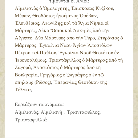
τιμούνται οι Άγιοι:
Αἰμιλιανὸς ὁ Ὁμολογητής Ἐπίσκοπος Κυζίκου
,
Μύρων
,
Θεοδόσιος ἡγούμενος Ὀρόβων
,
Ἐλευθέριος, Λεωνίδης καὶ τὰ Ἅγια Νήπια οἱ
Μάρτυρες
,
Δέκα Ὅσιοι καὶ Ἀσκητὲς ἀπὸ τὴν
Αἴγυπτο
,
Δύο Μάρτυρες ἀπὸ τὴν Τύρο
,
Στυράκιος ὁ
Μάρτυρας
,
Ἐγκαίνια Ναοῦ Ἁγίων Ἀποστόλων
Πέτρου καὶ Παύλου
,
Ἐγκαίνια Ναοῦ Θεοτόκου ἐν
Ἱερουσαλύμοις
,
Τριαντάφυλλος ὁ Μάρτυρας ἀπὸ τὴ
Ζαγορά
,
Ἀναστάσιος ὁ Μάρτυρας ἀπὸ τὴ
Βουλγαρία
,
Γρηγόριος ὁ ζωγράφος ὁ ἐν τῷ
σπηλαίῳ (Ρῶσος)
,
Ὑπεραγίας Θεοτόκου τῆς
Τόλγκα
,
Εορτάζουν τα ονόματα:
Αἰμιλιανός, Αἰμιλιανή , Τριαντάφυλλος,
Τριανταφυλλιά