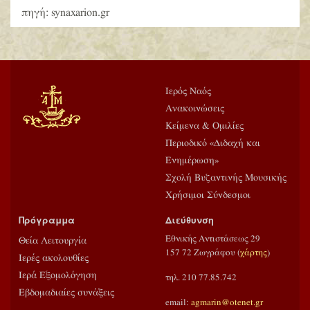
πηγή: synaxarion.gr
Ιερός Ναός
Ανακοινώσεις
Κείμενα & Ομιλίες
Περιοδικό «Διδαχή και
Ενημέρωση»
Σχολή Βυζαντινής Μουσικής
Χρήσιμοι Σύνδεσμοι
Πρόγραμμα
Διεύθυνση
Εθνικής Αντιστάσεως 29
Θεία Λειτουργία
157 72 Ζωγράφου (
χάρτης
)
Ιερές ακολουθίες
Ιερά Εξομολόγηση
τηλ. 210 77.85.742
Εβδομαδιαίες συνάξεις
email:
agmarin@otenet.gr