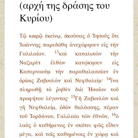
(αρχή της δράσης του
Κυρίου)
Τῷ καιρῷ ἐκείνῳ, ἀ
κούσας ὁ Ἰησοῦς ὅτι
Ἰωάννης παρεδόθη ἀνεχώρησεν εἰς τὴν
13
Γαλιλαίαν.
καὶ καταλιπὼν τὴν
Ναζαρὲτ ἐλθὼν κατῴκησεν εἰς
Καπερναοὺμ τὴν παραθαλασσίαν ἐν
14
ὁρίοις Ζαβουλὼν καὶ Νεφθαλείμ·
ἵνα
πληρωθῇ τὸ ῥηθὲν διὰ Ἠσαΐου τοῦ
15
προφήτου λέγοντος·
Γῆ Ζαβουλὼν καὶ
γῆ Νεφθαλείμ, ὁδὸν θαλάσσης, πέραν
16
τοῦ Ἰορδάνου, Γαλιλαία τῶν ἐθνῶν,
ὁ
λαὸς ὁ καθήμενος ἐν σκότει φῶς εἶδεν
μέγα, καὶ τοῖς καθημένοις ἐν χώρᾳ καὶ