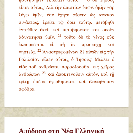
ἠδυνήθημεν ἐκβαλεῖν αὐτό;
ὁ δὲ Ἰησοῦς
εἶπεν αὐτοῖς· Διὰ τὴν ἀπιστίαν ὑμῶν. ἀμὴν γὰρ
λέγω ὑμῖν, ἐὰν ἔχητε πίστιν ὡς κόκκον
σινάπεως, ἐρεῖτε τῷ ὄρει τούτῳ, μετάβηθι
ἐντεῦθεν ἐκεῖ, καὶ μεταβήσεται· καὶ οὐδὲν
21
ἀδυνατήσει ὑμῖν.
τοῦτο δὲ τὸ γένος οὐκ
ἐκπορεύεται εἰ μὴ ἐν προσευχῇ καὶ
22
νηστείᾳ.
Ἀναστρεφομένων δὲ αὐτῶν εἰς τὴν
Γαλιλαίαν εἶπεν αὐτοῖς ὁ Ἰησοῦς· Μέλλει ὁ
υἱὸς τοῦ ἀνθρώπου παραδίδοσθαι εἰς χεῖρας
23
ἀνθρώπων
καὶ ἀποκτενοῦσιν αὐτόν, καὶ τῇ
τρίτῃ ἡμέρᾳ ἐγερθήσεται. καὶ ἐλυπήθησαν
σφόδρα.
Απόδοση στη Νέα Ελληνική