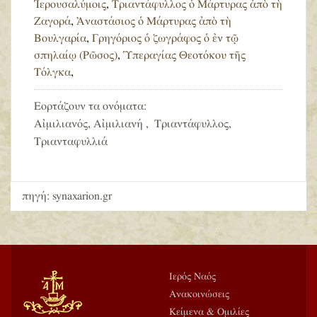
Ἱερουσαλύμοις
,
Τριαντάφυλλος ὁ Μάρτυρας ἀπὸ τὴ
Ζαγορά
,
Ἀναστάσιος ὁ Μάρτυρας ἀπὸ τὴ
Βουλγαρία
,
Γρηγόριος ὁ ζωγράφος ὁ ἐν τῷ
σπηλαίῳ (Ρῶσος)
,
Ὑπεραγίας Θεοτόκου τῆς
Τόλγκα
,
Εορτάζουν τα ονόματα:
Αἰμιλιανός, Αἰμιλιανή , Τριαντάφυλλος,
Τριανταφυλλιά
πηγή: synaxarion.gr
Ιερός Ναός
Ανακοινώσεις
Κείμενα & Ομιλίες