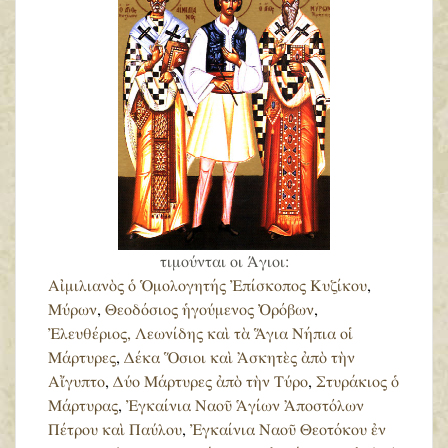
τιμούνται οι Άγιοι:
Αἰμιλιανὸς ὁ Ὁμολογητής Ἐπίσκοπος Κυζίκου
,
Μύρων
,
Θεοδόσιος ἡγούμενος Ὀρόβων
,
Ἐλευθέριος, Λεωνίδης καὶ τὰ Ἅγια Νήπια οἱ
Μάρτυρες
,
Δέκα Ὅσιοι καὶ Ἀσκητὲς ἀπὸ τὴν
Αἴγυπτο
,
Δύο Μάρτυρες ἀπὸ τὴν Τύρο
,
Στυράκιος ὁ
Μάρτυρας
,
Ἐγκαίνια Ναοῦ Ἁγίων Ἀποστόλων
Πέτρου καὶ Παύλου
,
Ἐγκαίνια Ναοῦ Θεοτόκου ἐν