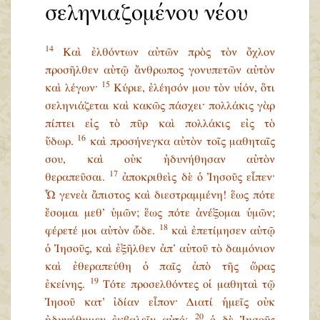
σεληνιαζομένου νέου
14
Καὶ ἐλθόντων αὐτῶν πρὸς τὸν ὄχλον
προσῆλθεν αὐτῷ ἄνθρωπος γονυπετῶν αὐτὸν
15
καὶ λέγων·
Κύριε, ἐλέησόν μου τὸν υἱόν, ὅτι
σεληνιάζεται καὶ κακῶς πάσχει· πολλάκις γὰρ
πίπτει εἰς τὸ πῦρ καὶ πολλάκις εἰς τὸ
16
ὕδωρ.
καὶ προσήνεγκα αὐτὸν τοῖς μαθηταῖς
σου, καὶ οὐκ ἠδυνήθησαν αὐτὸν
17
θεραπεῦσαι.
ἀποκριθεὶς δὲ ὁ Ἰησοῦς εἶπεν·
Ὦ γενεὰ ἄπιστος καὶ διεστραμμένη! ἕως πότε
ἔσομαι μεθ’ ὑμῶν; ἕως πότε ἀνέξομαι ὑμῶν;
18
φέρετέ μοι αὐτὸν ὧδε.
καὶ ἐπετίμησεν αὐτῷ
ὁ Ἰησοῦς, καὶ ἐξῆλθεν ἀπ’ αὐτοῦ τὸ δαιμόνιον
καὶ ἐθεραπεύθη ὁ παῖς ἀπὸ τῆς ὥρας
19
ἐκείνης.
Τότε προσελθόντες οἱ μαθηταὶ τῷ
Ἰησοῦ κατ’ ἰδίαν εἶπον· Διατί ἡμεῖς οὐκ
20