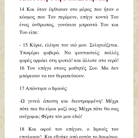
14 Και όταν έφθασαν στο μέρος που ήταν ο
κόσμος που Τον περίμενε, επήγε κοντά Του
ένας άνθρωπος, γονάτισε μπροστά Του και
Του είπε:
- 15 Κύριε, ελέησε τον υιό μου. Σεληνιάζεται.
Υποφέρει φοβερά. Να φανταστείς: πολλές
φορές ορμάει στη φωτιά! και άλλοτε στο νερό!
16 Τον επήγα στους μαθητές Σου. Μα δεν
μπόρεσαν να τον θεραπεύσουν.
17 Απάντησε ο Ιησούς:
-Ω γενεά άπιστη και διεστραμμένη! Μέχρι
πότε πια θα είμαι μαζί σας; Μέχρι πότε θα σας
ανέχομαι; Φέρτε τόν μου εδώ!
18 Και αφού τον επήγαν, ο Ιησούς τον
επιτίμησε! Και εβγήκε από αυτόν το δαιμόνιο.