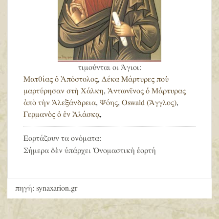
τιμούνται οι Άγιοι:
Ματθίας ὁ Ἀπόστολος
,
Δέκα Μάρτυρες ποὺ
μαρτύρησαν στὴ Χάλκη
,
Ἀντωνῖνος ὁ Μάρτυρας
ἀπὸ τὴν Ἀλεξάνδρεια
,
Ψόης
,
Oswald (Ἀγγλος)
,
Γερμανὸς ὁ ἐν Ἀλάσκᾳ
,
Εορτάζουν τα ονόματα:
Σήμερα δὲν ὑπάρχει Ὀνομαστικὴ ἑορτή
πηγή: synaxarion.gr