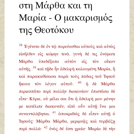
στη Μάρθα και τη
Μαρία - Ο μακαρισμός
της Θεοτόκου
38
Ἐγένετο δὲ ἐν τῷ πορεύεσθαι αὐτοὺς καὶ αὐτὸς
εἰσῆλθεν εἰς κώμην τινά. γυνὴ δέ τις ὀνόματι
Μάρθα ὑπεδέξατο αὐτὸν εἰς τὸν οἴκον
39
αὐτῆς.
καὶ τῇδε ἦν ἀδελφὴ καλουμένη Μαρία, ἣ
καὶ παρακαθίσασα παρὰ τοὺς πόδας τοῦ Ἰησοῦ
40
ἤκουε τὸν λόγον αὐτοῦ.
ἡ δὲ Μάρθα
περιεσπᾶτο περὶ πολλὴν διακονίαν· ἐπιστᾶσα δὲ
εἶπε· Κύριε, οὐ μέλει σοι ὅτι ἡ ἀδελφή μου μόνην
με κατέλιπε διακονεῖν; εἰπὲ οὖν αὐτῇ ἵνα μοι
41
συναντιλάβηται.
ἀποκριθεὶς δὲ εἶπεν αὐτῇ ὁ
Ἰησοῦς· Μάρθα Μάρθα, μεριμνᾷς καὶ τυρβάζῃ
42
περὶ πολλά·
ἑνὸς δέ ἐστι χρεία· Μαρία δὲ τὴν