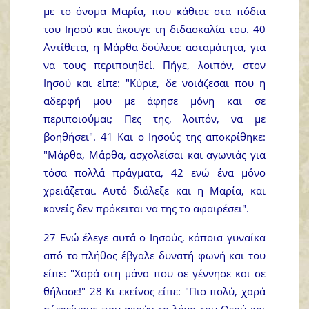
με το όνομα Μαρία, που κάθισε στα πόδια
του Ιησού και άκουγε τη διδασκαλία του. 40
Αντίθετα, η Μάρθα δούλευε ασταμάτητα, για
να τους περιποιηθεί. Πήγε, λοιπόν, στον
Ιησού και είπε: "Κύριε, δε νοιάζεσαι που η
αδερφή μου με άφησε μόνη και σε
περιποιούμαι; Πες της, λοιπόν, να με
βοηθήσει". 41 Και ο Ιησούς της αποκρίθηκε:
"Μάρθα, Μάρθα, ασχολείσαι και αγωνιάς για
τόσα πολλά πράγματα, 42 ενώ ένα μόνο
χρειάζεται. Αυτό διάλεξε και η Μαρία, και
κανείς δεν πρόκειται να της το αφαιρέσει".
27 Ενώ έλεγε αυτά ο Ιησούς, κάποια γυναίκα
από το πλήθος έβγαλε δυνατή φωνή και του
είπε: "Χαρά στη μάνα που σε γέννησε και σε
θήλασε!" 28 Κι εκείνος είπε: "Πιο πολύ, χαρά
σ΄εκείνους που ακούν το λόγο του Θεού και