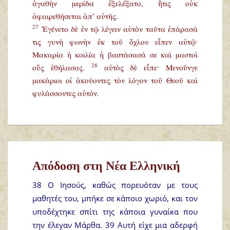
ἀγαθὴν μερίδα ἐξελέξατο, ἥτις οὐκ
ἀφαιρεθήσεται ἀπ’ αὐτῆς.
27
Ἐγένετο δὲ ἐν τῷ λέγειν αὐτὸν ταῦτα ἐπάρασά
τις γυνὴ φωνὴν ἐκ τοῦ ὄχλου εἶπεν αὐτῷ·
Μακαρία ἡ κοιλία ἡ βαστάσασά σε καὶ μαστοὶ
28
οὓς ἐθήλασας.
αὐτὸς δὲ εἶπε· Μενοῦνγε
μακάριοι οἱ ἀκούοντες τὸν λόγον τοῦ Θεοῦ καὶ
φυλάσσοντες αὐτόν.
Απόδοση στη Νέα Ελληνική
38 Ο Ιησούς, καθώς πορευόταν με τους
μαθητές του, μπήκε σε κάποιο χωριό, και τον
υποδέχτηκε σπίτι της κάποια γυναίκα που
την έλεγαν Μάρθα. 39 Αυτή είχε μια αδερφή