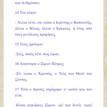
του Ανθρώπου;
14 Του είπαν:
- Άλλοι λένε, οτι είσαι ο Ιωάννης ο Βαπτιστής,
άλλοι ο Ηλίας· άλλοι ο Ιερεμίας· ή ένας από
τους μεγάλους προφήτες.
15 Τους ερώτησε:
-Σείς, ποιός λέτε πως είμαι;
16 Απάντησε ο Σίμων Πέτρος:
-Σύ, είσαι ο Χριστός, ο Υιός του Θεού του
ζώντος.
17 Τότε ο Ιησούς στράφηκε σ’ αυτόν και του
είπε:
-Είσαι μακάριος Σίμων, υιέ του Ιωνά, γιατί