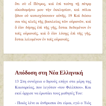
ὅτι σὺ εἶ Πέτρος, καὶ ἐπὶ ταύτῃ τῇ πέτρᾳ
οἰκοδομήσω μου τὴν ἐκκλησίαν, καὶ πύλαι
ᾅδου οὐ κατισχύσουσιν αὐτῆς. 19 Καὶ δώσω
σοι τὰς κλεῖς τῆς βασιλείας τῶν οὐρανῶν, καὶ
ὃ ἐὰν δήσῃς ἐπὶ τῆς γῆς, ἔσται δεδεμένον ἐν
τοῖς οὐρανοῖς, καὶ ὃ ἐὰν λύσῃς ἐπὶ τῆς γῆς,
ἔσται λελυμένον ἐν τοῖς οὐρανοῖς.
Απόδοση στη Νέα Ελληνική
13 Στη συνέχεια ο Ιησούς επήγε στα μέρη της
Καισαρείας, που λεγόταν «του Φιλίππου». Και
εκεί άρχισε να έρωτάει τους μαθητές Του:
- Ποιός λένε οι άνθρωποι ότι είμαι, εγώ ο Υιός