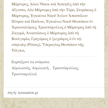
Μάρτυρες
,
Δέκα Ὅσιοι καὶ Ἀσκητὲς ἀπὸ τὴν
Αἴγυπτο
,
Δύο Μάρτυρες ἀπὸ τὴν Τύρο
,
Στυράκιος ὁ
Μάρτυρας
,
Ἐγκαίνια Ναοῦ Ἁγίων Ἀποστόλων
Πέτρου καὶ Παύλου
,
Ἐγκαίνια Ναοῦ Θεοτόκου ἐν
Ἱερουσαλύμοις
,
Τριαντάφυλλος ὁ Μάρτυρας ἀπὸ τὴ
Ζαγορά
,
Ἀναστάσιος ὁ Μάρτυρας ἀπὸ τὴ
Βουλγαρία
,
Γρηγόριος ὁ ζωγράφος ὁ ἐν τῷ
σπηλαίῳ (Ρῶσος)
,
Ὑπεραγίας Θεοτόκου τῆς
Τόλγκα
,
Εορτάζουν τα ονόματα:
Αἰμιλιανός, Αἰμιλιανή , Τριαντάφυλλος,
Τριανταφυλλιά
πηγή: synaxarion.gr