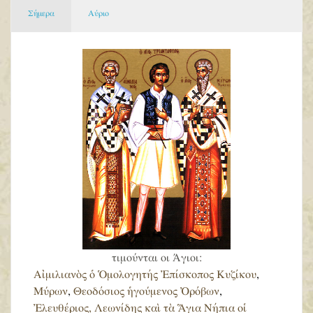
Σήμερα
Αύριο
τιμούνται οι Άγιοι:
Αἰμιλιανὸς ὁ Ὁμολογητής Ἐπίσκοπος Κυζίκου
,
Μύρων
,
Θεοδόσιος ἡγούμενος Ὀρόβων
,
Ἐλευθέριος, Λεωνίδης καὶ τὰ Ἅγια Νήπια οἱ