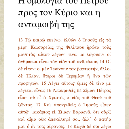
Η ομολογία του Πέτρου
προς τον Κύριο και η
ανταμοιβή της
13 Τῷ καιρῷ εκείνω, ἐλθὼν ὁ Ἰησοῦς εἰς τὰ
μέρη Καισαρείας τῆς Φιλίππου ἠρώτα τοὺς
μαθητὰς αὐτοῦ λέγων· τίνα με λέγουσιν οἱ
ἄνθρωποι εἶναι τὸν υἱὸν τοῦ ἀνθρώπου; 14 Οἱ
δὲ εἶπον· οἱ μὲν Ἰωάννην τὸν βαπτιστήν, ἄλλοι
δὲ Ἠλίαν, ἕτεροι δὲ Ἱερεμίαν ἢ ἕνα τῶν
προφητῶν.
15 Λέγει αὐτοῖς· ὑμεῖς δὲ τίνα με
λέγεται εἶναι;
16 Ἀποκριθεὶς δὲ Σίμων Πέτρος
εἶπε· σὺ εἶ ὁ Χριστὸς ὁ υἱὸς τοῦ Θεοῦ τοῦ
ζῶντος.
17 Καὶ ἀποκριθεὶς ὁ Ἰησοῦς εἶπεν
αὐτῷ· μακάριος εἶ, Σίμων Βαριωνᾶ, ὅτι σὰρξ
καὶ αἷμα οὐκ ἀπεκάλυψέ σοι, ἀλλ᾿ ὁ πατήρ
μου ὁ ἐν τοῖς οὐρανοῖς.
18 Κἀγὼ δέ σοι λέγω