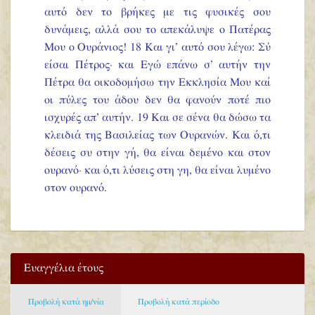
αυτό δεν το βρήκες με τις φυσικές σου
δυνάμεις, αλλά σου το απεκάλυψε ο Πατέρας
Μου ο Ουράνιος!
18 Και γι’ αυτό σου λέγω: Σύ
είσαι Πέτρος· και Εγώ επάνω σ’ αυτήν την
Πέτρα θα οικοδομήσω την Εκκλησία Μου καί
οι πύλες του άδου δεν θα φανούν ποτέ πιο
ισχυρές απ’ αυτήν. 19 Και σε σένα θα δώσω τα
κλειδιά της Βασιλείας των Ουρανών. Και ό,τι
δέσεις συ στην γή, θα είναι δεμένο και στον
ουρανό· και ό,τι λύσεις στη γη, θα είναι λυμένο
στον ουρανό.
Ευαγγέλια έτους
Προβολή κατά ημ/νία
Προβολή κατά περίοδο