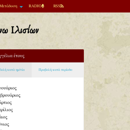
Μετάδοση
RADIO
RSS
νω Ιλισίων
γγέλια έτους
ολή κατά ημ/νία
Προβολή κατά περίοδο
νουάριος
βρουάριος
ρτιος
ρίλιος
ιος
ύνιος