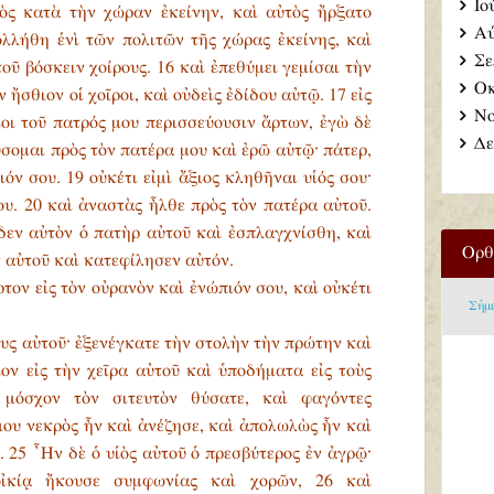
Ιο
ρὸς κατὰ τὴν χώραν ἐκείνην, καὶ αὐτὸς ἤρξατο
Αύ
ολλήθη ἑνὶ τῶν πολιτῶν τῆς χώρας ἐκείνης, καὶ
Σε
οῦ βόσκειν χοίρους. 16 καὶ ἐπεθύμει γεμίσαι τὴν
Οκ
ἤσθιον οἱ χοῖροι, καὶ οὐδεὶς ἐδίδου αὐτῷ. 17 εἰς
Νο
ιοι τοῦ πατρός μου περισσεύουσιν ἄρτων, ἐγὼ δὲ
Δε
σομαι πρὸς τὸν πατέρα μου καὶ ἐρῶ αὐτῷ· πάτερ,
όν σου. 19 οὐκέτι εἰμὶ ἄξιος κληθῆναι υἱός σου·
υ. 20 καὶ ἀναστὰς ἦλθε πρὸς τὸν πατέρα αὐτοῦ.
δεν αὐτὸν ὁ πατὴρ αὐτοῦ καὶ ἐσπλαγχνίσθη, καὶ
Ορθ
 αὐτοῦ καὶ κατεφίλησεν αὐτόν.
ρτον εἰς τὸν οὐρανὸν καὶ ἐνώπιόν σου, καὶ οὐκέτι
Σήμ
ους αὐτοῦ· ἐξενέγκατε τὴν στολὴν τὴν πρώτην καὶ
ον εἰς τὴν χεῖρα αὐτοῦ καὶ ὑποδήματα εἰς τοὺς
 μόσχον τὸν σιτευτὸν θύσατε, καὶ φαγόντες
 μου νεκρὸς ἦν καὶ ἀνέζησε, καὶ ἀπολωλὼς ἦν καὶ
. 25 ῏Ην δὲ ὁ υἱὸς αὐτοῦ ὁ πρεσβύτερος ἐν ἀγρῷ·
οἰκίᾳ ἤκουσε συμφωνίας καὶ χορῶν, 26 καὶ