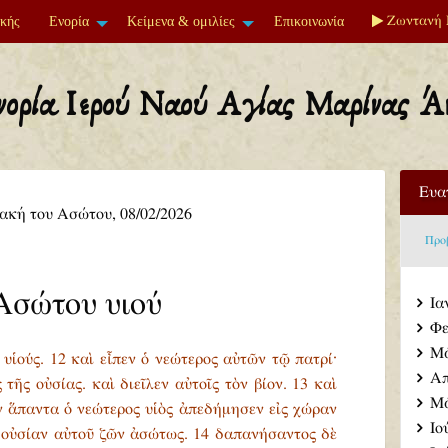
Ζωντανή 
ακής
Ενορία
Κείμενα & ομιλίες
Επικοινωνία
νορία Ιερού Ναού Αγίας Μαρίνας Ά
Ευα
ακή του Ασώτου, 08/02/2026
Προβ
Ασώτου υιού
Ια
Φε
Μά
 υἱούς. 12 καὶ εἶπεν ὁ νεώτερος αὐτῶν τῷ πατρί·
Απ
 τῆς οὐσίας. καὶ διεῖλεν αὐτοῖς τὸν βίον. 13 καὶ
Μά
 ἅπαντα ὁ νεώτερος υἱὸς ἀπεδήμησεν εἰς χώραν
Ιο
ν οὐσίαν αὐτοῦ ζῶν ἀσώτως. 14 δαπανήσαντος δὲ