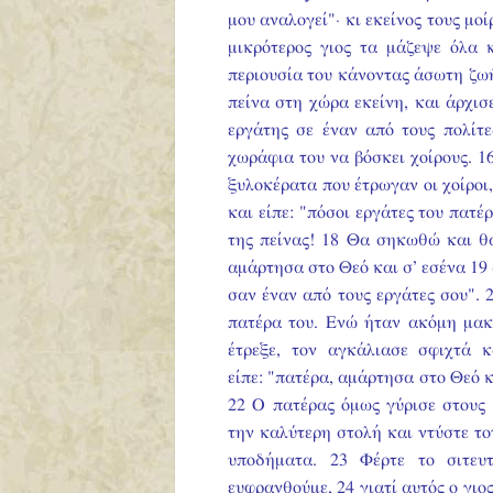
μου αναλογεί"· κι εκείνος τους μο
μικρότερος γιος τα μάζεψε όλα 
περιουσία του κάνοντας άσωτη ζωή
πείνα στη χώρα εκείνη, και άρχισε
εργάτης σε έναν από τους πολίτε
χωράφια του να βόσκει χοίρους. 1
ξυλοκέρατα που έτρωγαν οι χοίροι
και είπε: "πόσοι εργάτες του πατ
της πείνας! 18 Θα σηκωθώ και θ
αμάρτησα στο Θεό και σ’ εσένα 19 δ
σαν έναν από τους εργάτες σου". 
πατέρα του.
Ενώ ήταν ακόμη μακρ
έτρεξε, τον αγκάλιασε σφιχτά κ
είπε: "πατέρα, αμάρτησα στο Θεό κ
22 Ο πατέρας όμως γύρισε στους 
την καλύτερη στολή και ντύστε το
υποδήματα. 23 Φέρτε το σιτε
ευφρανθούμε, 24 γιατί αυτός ο γι