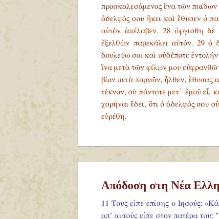
προσκαλεσάμενος ἕνα τῶν παίδων ἐπ
ἀδελφός σου ἥκει καὶ ἔθυσεν ὁ πα
αὐτὸν ἀπέλαβεν. 28 ὠργίσθη δὲ 
ἐξελθὼν παρεκάλει αὐτόν. 29 ὁ δ
δουλεύω σοι καὶ οὐδέποτε ἐντολήν
ἵνα μετὰ τῶν φίλων μου εὐφρανθῶ· 
βίον μετὰ πορνῶν, ἦλθεν, ἔθυσας α
τέκνον, σὺ πάντοτε μετ᾿ ἐμοῦ εἶ, 
χαρῆναι ἔδει, ὅτι ὁ ἀδελφός σου ο
εὑρέθη.
Απόδοση στη Νέα Ελλη
11 Τους είπε επίσης ο Ιησούς: «Κ
απ’ αυτούς είπε στον πατέρα του: 