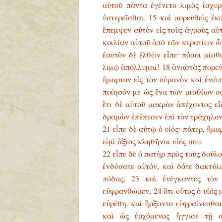
αὐτοῦ πάντα ἐγένετο λιμὸς ἰσχυ
ὑστερεῖσθαι. 15 καὶ πορευθεὶς ἐκ
ἔπεμψεν αὐτὸν εἰς τοὺς ἀγροὺς αὐτ
κοιλίαν αὐτοῦ ἀπὸ τῶν κερατίων ὧν 
ἑαυτὸν δὲ ἐλθὼν εἶπε· πόσοι μίσθ
λιμῷ ἀπόλλυμαι! 18 ἀναστὰς πορεύ
ἥμαρτον εἰς τὸν οὐρανὸν καὶ ἐνώπι
ποίησόν με ὡς ἕνα τῶν μισθίων σο
ἔτι δὲ αὐτοῦ μακρὰν ἀπέχοντος εἶ
δραμὼν ἐπέπεσεν ἐπὶ τὸν τράχηλον
21 εἶπε δὲ αὐτῷ ὁ υἱός· πάτερ, ἥμα
εἰμὶ ἄξιος κληθῆναι υἱός σου.
22 εἶπε δὲ ὁ πατὴρ πρὸς τοὺς δούλ
ἐνδύσατε αὐτόν, καὶ δότε δακτύλι
πόδας, 23 καὶ ἐνέγκαντες τὸν
εὐφρανθῶμεν, 24 ὅτι οὗτος ὁ υἱός
εὑρέθη. καὶ ἤρξαντο εὐφραίνεσθαι
καὶ ὡς ἐρχόμενος ἤγγισε τῇ 