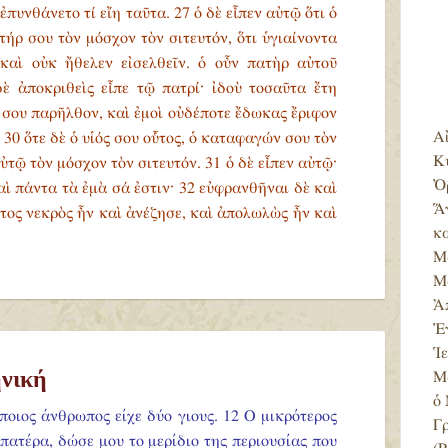
υνθάνετο τί εἴη ταῦτα. 27 ὁ δὲ εἶπεν αὐτῷ ὅτι ὁ
τήρ σου τὸν μόσχον τὸν σιτευτόν, ὅτι ὑγιαίνοντα
καὶ οὐκ ἤθελεν εἰσελθεῖν. ὁ οὖν πατὴρ αὐτοῦ
ὲ ἀποκριθεὶς εἶπε τῷ πατρί· ἰδοὺ τοσαῦτα ἔτη
 σου παρῆλθον, καὶ ἐμοὶ οὐδέποτε ἔδωκας ἔριφον
Α
30 ὅτε δὲ ὁ υἱός σου οὗτος, ὁ καταφαγών σου τὸν
Κ
ὐτῷ τὸν μόσχον τὸν σιτευτόν. 31 ὁ δὲ εἶπεν αὐτῷ·
Ὀ
καὶ πάντα τὰ ἐμὰ σά ἐστιν· 32 εὐφρανθῆναι δὲ καὶ
Ἅ
ὗτος νεκρὸς ἦν καὶ ἀνέζησε, καὶ ἀπολωλὼς ἦν καὶ
κ
Μ
Μ
Ἀ
Ἐ
Ἱ
νική
Μ
ὁ
άποιος άνθρωπος είχε δύο γιους. 12 Ο μικρότερος
Γ
"πατέρα, δώσε μου το μερίδιο της περιουσίας που