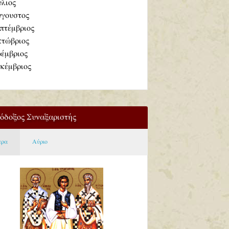
ύλιος
γουστος
πτέμβριος
τώβριος
έμβριος
κέμβριος
όδοξος Συναξαριστής
ερα
Αύριο