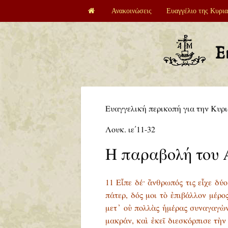
Ανακοινώσεις
Ευαγγέλιο της Κυρι
Ε
Ευαγγελική περικοπή για την Κυρι
Λουκ. ιε΄ 11-32
Η παραβολή του 
11 Εἶπε δέ· ἄνθρωπός τις εἶχε δύο
πάτερ, δός μοι τὸ ἐπιβάλλον μέρος
μετ᾿ οὐ πολλὰς ἡμέρας συναγαγὼν
μακράν, καὶ ἐκεῖ διεσκόρπισε τὴ