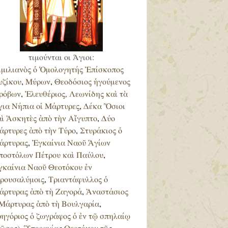
τιμούνται οι Άγιοι:
ἰμιλιανὸς ὁ Ὁμολογητής Ἐπίσκοπος
υζίκου
,
Μύρων
,
Θεοδόσιος ἡγούμενος
ρόβων
,
Ἐλευθέριος, Λεωνίδης καὶ τὰ
για Νήπια οἱ Μάρτυρες
,
Δέκα Ὅσιοι
αὶ Ἀσκητὲς ἀπὸ τὴν Αἴγυπτο
,
Δύο
άρτυρες ἀπὸ τὴν Τύρο
,
Στυράκιος ὁ
άρτυρας
,
Ἐγκαίνια Ναοῦ Ἁγίων
ποστόλων Πέτρου καὶ Παύλου
,
γκαίνια Ναοῦ Θεοτόκου ἐν
ερουσαλύμοις
,
Τριαντάφυλλος ὁ
άρτυρας ἀπὸ τὴ Ζαγορά
,
Ἀναστάσιος
 Μάρτυρας ἀπὸ τὴ Βουλγαρία
,
ρηγόριος ὁ ζωγράφος ὁ ἐν τῷ σπηλαίῳ