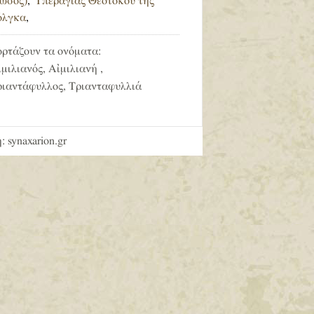
Ρῶσος)
,
Ὑπεραγίας Θεοτόκου τῆς
όλγκα
,
ορτάζουν τα ονόματα:
μιλιανός, Αἰμιλιανή ,
ριαντάφυλλος, Τριανταφυλλιά
: synaxarion.gr