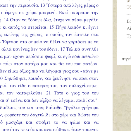
(
ίρασε την περιουσία. 13 Ύστερα από λίγες μέρες ο
Τ
κι έφυγε σε χώρα μακρινή. Εκεί σκόρπισε την
. 14 Όταν τα ξόδεψε όλα, έτυχε να πέσει μεγάλη
Ε
 κι αυτός να στερείται. 15 Πήγε λοιπόν κι έγινε
Αἰ
ς εκείνης της χώρας, ο οποίος τον έστειλε στα
Τ
6 Έφτασε στο σημείο να θέλει να χορτάσει με τα
, αλλά κανένας δεν του έδινε. 17 Τελικά συνήλθε
έρα μου έχουν περίσσιο ψωμί, κι εγώ εδώ πεθαίνω
πηγή
α πάω στον πατέρα μου και θα του πω: πατέρα,
εν είμαι άξιος πια να λέγομαι γιος σου - κάνε με
20 Σηκώθηκε, λοιπόν, και ξεκίνησε να πάει στον
ιά, τον είδε ο πατέρας του, τον σπλαχνίστηκε,
αι τον καταφιλούσε. 21 Τότε ο γιος του του
αι σ’ εσένα και δεν αξίζω να λέγομαι παιδί σου".
δούλους του και τους διέταξε: "βγάλτε γρήγορα
ν, φορέστε του δαχτυλίδι στο χέρι και δώστε του
υτό μοσχάρι και σφάξτε το να φάμε και να
ος μου ήταν νεκρός και αναστήθηκε, ήταν χαμένος