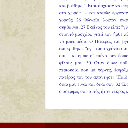
και βρέθηκε". Ετσι άρχισαν να ευ
στο χωράφι - και καθώς ερχόταν
χορούς. 26 Φώναξε, λοιπόν, ένα
συμβαίνει. 27 Εκείνος του είπε: "γ
σιτευτό μοσχάρι, γιατί του ήρθε 
να μπει μέσα. Ο Πατέρας του βγ
αποκρίθηκε: "εγώ τόσα χρόνια σο
σου - κι όμως σ’ εμένα δεν έδω
φίλους μου. 30 Όταν όμως ήρθ
περιουσία σου με πόρνες, έσφαξ
πατέρας του του απάντησε: "Παιδί
δικό μου είναι και δικό σου. 32 Έ
ο αδερφός σου αυτός ήταν νεκρός 