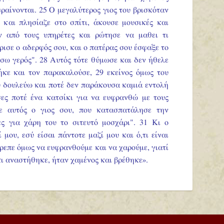
φραίνονται.
25 Ο μεγαλύτερος γιος του βρισκόταν
 και πλησίαζε στο σπίτι, άκουσε μουσικές και
ν από τους υπηρέτες και ρώτησε να μαθει τι
ύρισε ο αδερφός σου, και ο πατέρας σου έσφαξε το
πίσω γερός". 28 Αυτός τότε θύμωσε και δεν ήθελε
ήκε και τον παρακαλούσε, 29 εκείνος όμως του
υ δουλεύω και ποτέ δεν παράκουσα καμιά εντολή
σες ποτέ ένα κατσίκι για να ευφρανθώ με τους
ε αυτός ο γιος σου, που κατασπατάλησε την
ες για χάρη του το σιτευτό μοσχάρι". 31 Κι ο
 μου, εσύ είσαι πάντοτε μαζί μου και ό,τι είναι
πρεπε όμως να ευφρανθούμε και να χαρούμε, γιατί
κι αναστήθηκε, ήταν χαμένος και βρέθηκε».