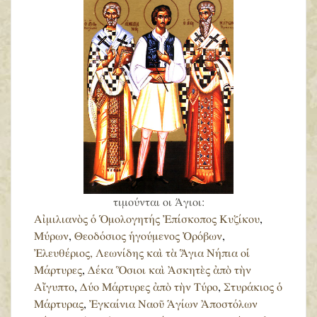
τιμούνται οι Άγιοι:
Αἰμιλιανὸς ὁ Ὁμολογητής Ἐπίσκοπος Κυζίκου
,
Μύρων
,
Θεοδόσιος ἡγούμενος Ὀρόβων
,
Ἐλευθέριος, Λεωνίδης καὶ τὰ Ἅγια Νήπια οἱ
Μάρτυρες
,
Δέκα Ὅσιοι καὶ Ἀσκητὲς ἀπὸ τὴν
Αἴγυπτο
,
Δύο Μάρτυρες ἀπὸ τὴν Τύρο
,
Στυράκιος ὁ
Μάρτυρας
,
Ἐγκαίνια Ναοῦ Ἁγίων Ἀποστόλων