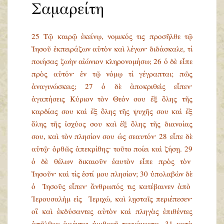
Σαμαρείτη
25 Τῷ καιρῷ ἐκείνῳ, νομικός τις προσῆλθε τῷ
Ἰησοῦ ἐκπειράζων αὐτὸν καὶ λέγων· διδάσκαλε, τί
ποιήσας ζωὴν αἰώνιον κληρονομήσω; 26 ὁ δὲ εἶπε
πρὸς αὐτόν· ἐν τῷ νόμῳ τί γέγραπται; πῶς
ἀναγινώσκεις; 27 ὁ δὲ ἀποκριθεὶς εἶπεν·
ἀγαπήσεις Κύριον τὸν Θεόν σου ἐξ ὅλης τῆς
καρδίας σου καὶ ἐξ ὅλης τῆς ψυχῆς σου καὶ ἐξ
ὅλης τῆς ἰσχύος σου καὶ ἐξ ὅλης τῆς διανοίας
σου, καὶ τὸν πλησίον σου ὡς σεαυτόν· 28 εἶπε δὲ
αὐτῷ· ὀρθῶς ἀπεκρίθης· τοῦτο ποίει καὶ ζήσῃ. 29
ὁ δὲ θέλων δικαιοῦν ἑαυτὸν εἶπε πρὸς τὸν
Ἰησοῦν· καὶ τίς ἐστί μου πλησίον; 30 ὑπολαβὼν δὲ
ὁ Ἰησοῦς εἶπεν· ἄνθρωπός τις κατέβαινεν ἀπὸ
Ἱερουσαλὴμ εἰς Ἱεριχώ, καὶ λῃσταῖς περιέπεσεν·
οἳ καὶ ἐκδύσαντες αὐτὸν καὶ πληγὰς ἐπιθέντες