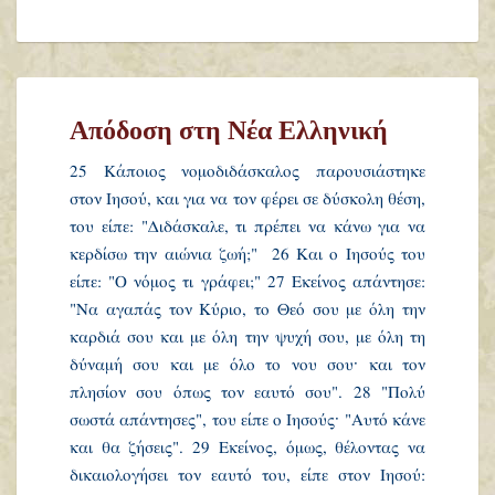
Απόδοση στη Νέα Ελληνική
25 Κάποιος νομοδιδάσκαλος παρουσιάστηκε
στον Ιησού, και για να τον φέρει σε δύσκολη θέση,
του είπε: "Διδάσκαλε, τι πρέπει να κάνω για να
κερδίσω την αιώνια ζωή;" 26 Και ο Ιησούς του
είπε: "Ο νόμος τι γράφει;" 27 Εκείνος απάντησε:
"Να αγαπάς τον Κύριο, το Θεό σου με όλη την
καρδιά σου και με όλη την ψυχή σου, με όλη τη
δύναμή σου και με όλο το νου σου· και τον
πλησίον σου όπως τον εαυτό σου". 28 "Πολύ
σωστά απάντησες", του είπε ο Ιησούς· "Αυτό κάνε
και θα ζήσεις". 29 Εκείνος, όμως, θέλοντας να
δικαιολογήσει τον εαυτό του, είπε στον Ιησού: