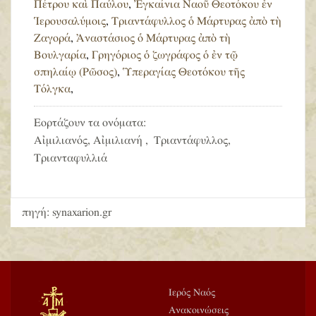
Πέτρου καὶ Παύλου
,
Ἐγκαίνια Ναοῦ Θεοτόκου ἐν
Ἱερουσαλύμοις
,
Τριαντάφυλλος ὁ Μάρτυρας ἀπὸ τὴ
Ζαγορά
,
Ἀναστάσιος ὁ Μάρτυρας ἀπὸ τὴ
Βουλγαρία
,
Γρηγόριος ὁ ζωγράφος ὁ ἐν τῷ
σπηλαίῳ (Ρῶσος)
,
Ὑπεραγίας Θεοτόκου τῆς
Τόλγκα
,
Εορτάζουν τα ονόματα:
Αἰμιλιανός, Αἰμιλιανή , Τριαντάφυλλος,
Τριανταφυλλιά
πηγή: synaxarion.gr
Ιερός Ναός
Ανακοινώσεις