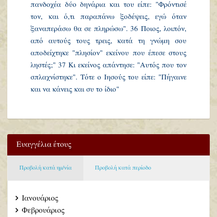
πανδοχέα δύο δηνάρια και του είπε: "Φρόντισέ
τον, και ό,τι παραπάνω ξοδέψεις, εγώ όταν
ξαναπεράσω θα σε πληρώσω". 36 Ποιος, λοιπόν,
από αυτούς τους τρεις, κατά τη γνώμη σου
αποδείχτηκε "πλησίον" εκείνου που έπεσε στους
ληστές;" 37 Κι εκείνος απάντησε: "Αυτός που τον
σπλαχνίστηκε". Τότε ο Ιησούς του είπε: "Πήγαινε
και να κάνεις και συ το ίδιο"
Ευαγγέλια έτους
Προβολή κατά ημ/νία
Προβολή κατά περίοδο
Ιανουάριος
Φεβρουάριος