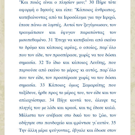
"Και ποιός είναι ο πλησίον μου;" 30 Πήρε τότε
αφορμή ο Ιησούς και είπε: "Κάποιος άνθρωπος,
κατεβαίνοντας από τα Ιεροσόλυμα για την Ιεριχώ,
έπεσε πάνω σε ληστές. Αυτοί τον ξεγύμνωσαν, τον
τραυμάτισαν και έφυγαν παρατώντας τον
μισοπεθαμένο. 31 Έτυχε να κατεβαίνει από εκείνο
το δρόμο και κάποιος ιερέας, ο οποίος, παρ΄ όλο
που τον είδε, τον προσπέρασε, χωρίς να του δώσει
σημασία. 32 Το ίδιο και κάποιος Λευΐτης, που
περνούσε από εκείνο το μέρος· κι αυτός, παρ΄ όλο
που τον είδε, τον προσπέρασε χωρίς να του δώσει
σημασία. 33 Κάποιος όμως Σαμαρείτης που
ταξίδευε, ήρθε προς το μέρος του, τον είδε και τον
σπλαχνίστηκε. 34 Πήγε κοντά του, άλειψε τις
πληγές του με λάδι και κρασί, και τις έδεσε καλά.
Μάλιστα τον ανέβασε στο δικό του το ζώο, τον
οδήγησε στο πανδοχείο και φρόντισε γι΄ αυτόν. 35
Την άλλη μέρα φεύγοντας, έβγαλε και έδωσε στον