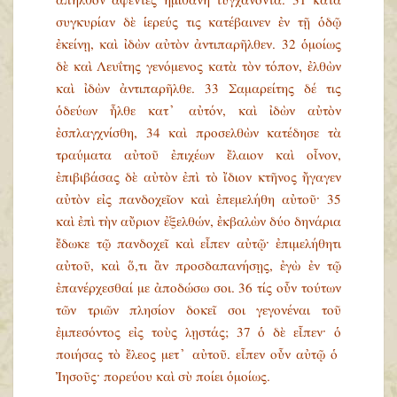
ἀπῆλθον ἀφέντες ἡμιθανῆ τυγχάνοντα. 31 κατὰ
συγκυρίαν δὲ ἱερεύς τις κατέβαινεν ἐν τῇ ὁδῷ
ἐκείνῃ, καὶ ἰδὼν αὐτὸν ἀντιπαρῆλθεν. 32 ὁμοίως
δὲ καὶ Λευΐτης γενόμενος κατὰ τὸν τόπον, ἐλθὼν
καὶ ἰδὼν ἀντιπαρῆλθε. 33 Σαμαρείτης δέ τις
ὁδεύων ἦλθε κατ᾿ αὐτόν, καὶ ἰδὼν αὐτὸν
ἐσπλαγχνίσθη, 34 καὶ προσελθὼν κατέδησε τὰ
τραύματα αὐτοῦ ἐπιχέων ἔλαιον καὶ οἶνον,
ἐπιβιβάσας δὲ αὐτὸν ἐπὶ τὸ ἴδιον κτῆνος ἤγαγεν
αὐτὸν εἰς πανδοχεῖον καὶ ἐπεμελήθη αὐτοῦ· 35
καὶ ἐπὶ τὴν αὔριον ἐξελθών, ἐκβαλὼν δύο δηνάρια
ἔδωκε τῷ πανδοχεῖ καὶ εἶπεν αὐτῷ· ἐπιμελήθητι
αὐτοῦ, καὶ ὅ,τι ἂν προσδαπανήσῃς, ἐγὼ ἐν τῷ
ἐπανέρχεσθαί με ἀποδώσω σοι. 36 τίς οὖν τούτων
τῶν τριῶν πλησίον δοκεῖ σοι γεγονέναι τοῦ
ἐμπεσόντος εἰς τοὺς λῃστάς; 37 ὁ δὲ εἶπεν· ὁ
ποιήσας τὸ ἔλεος μετ᾿ αὐτοῦ. εἶπεν οὖν αὐτῷ ὁ
Ἰησοῦς· πορεύου καὶ σὺ ποίει ὁμοίως.