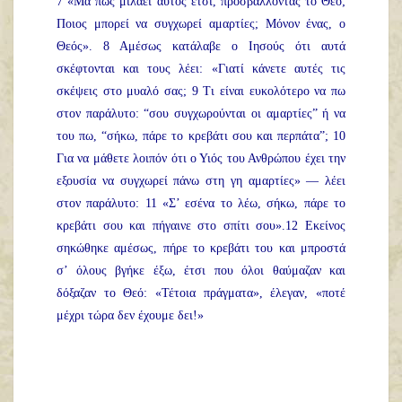
7 «Μα πώς μιλάει αυτός έτσι, προσβάλλοντας το Θεό;
Ποιος μπορεί να συγχωρεί αμαρτίες; Μόνον ένας, ο
Θεός». 8 Αμέσως κατάλαβε ο Ιησούς ότι αυτά
σκέφτονται και τους λέει: «Γιατί κάνετε αυτές τις
σκέψεις στο μυαλό σας; 9 Τι είναι ευκολότερο να πω
στον παράλυτο: “σου συγχωρούνται οι αμαρτίες” ή να
του πω, “σήκω, πάρε το κρεβάτι σου και περπάτα”; 10
Για να μάθετε λοιπόν ότι ο Υιός του Ανθρώπου έχει την
εξουσία να συγχωρεί πάνω στη γη αμαρτίες» — λέει
στον παράλυτο: 11 «Σ’ εσένα το λέω, σήκω, πάρε το
κρεβάτι σου και πήγαινε στο σπίτι σου».12 Εκείνος
σηκώθηκε αμέσως, πήρε το κρεβάτι του και μπροστά
σ’ όλους βγήκε έξω, έτσι που όλοι θαύμαζαν και
δόξαζαν το Θεό: «Τέτοια πράγματα», έλεγαν, «ποτέ
μέχρι τώρα δεν έχουμε δει!»