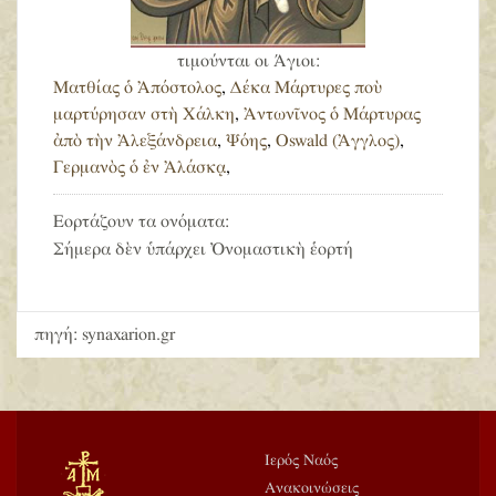
τιμούνται οι Άγιοι:
Ματθίας ὁ Ἀπόστολος
,
Δέκα Μάρτυρες ποὺ
μαρτύρησαν στὴ Χάλκη
,
Ἀντωνῖνος ὁ Μάρτυρας
ἀπὸ τὴν Ἀλεξάνδρεια
,
Ψόης
,
Oswald (Ἀγγλος)
,
Γερμανὸς ὁ ἐν Ἀλάσκᾳ
,
Εορτάζουν τα ονόματα:
Σήμερα δὲν ὑπάρχει Ὀνομαστικὴ ἑορτή
πηγή: synaxarion.gr
Ιερός Ναός
Ανακοινώσεις