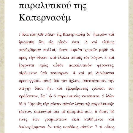
παραλυτικού της
Καπερναούμ
1 Και εἰσῆλθε πάλιν εἰς Καπερναοὺμ δι᾿ ἡμερῶν καὶ
ἠκούσθη ὅτι εἰς οἶκόν ἐστι. 2 καὶ εὐθέως
συνήχθησαν πολλοί, ὥστε μηκέτι χωρεῖν μηδὲ τὰ
πρὸς τὴν θύραν· καὶ ἐλάλει αὐτοῖς τὸν λόγον. 3 καὶ
ἔρχονται πρὸς αὐτὸν παραλυτικὸν φέροντες,
αἰρόμενον ὑπὸ τεσσάρων. 4 καὶ μὴ δυνάμενοι
προσεγγίσαι αὐτῷ διὰ τὸν ὄχλον, ἀπεστέγασαν τὴν
στέγην ὅπου ἦν, καὶ ἐξορύξαντες χαλῶσι τὸν
κράβαττον, ἐφ᾿ ᾧ ὁ παραλυτικὸς κατέκειτο. 5 ἰδὼν
δὲ ὁ ᾿Ιησοῦς τὴν πίστιν αὐτῶν λέγει τῷ παραλυτικῷ·
τέκνον, ἀφέωνταί σοι αἱ ἁμαρτίαι σου. 6 ἦσαν δέ
τινες τῶν γραμματέων ἐκεῖ καθήμενοι καὶ
διαλογιζόμενοι ἐν ταῖς καρδίαις αὐτῶν· 7 τί οὗτος