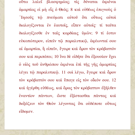
οὕτω λαλεῖ βλασφημίας; τίς δύναται ἀφιέναι
ἁμαρτίας εἰ μὴ εἷς ὁ Θεός; 8 καὶ εὐθέως ἐπιγνοὺς ὁ
᾿Ιησοῦς τῷ πνεύματι αὐτοῦ ὅτι οὕτως αὐτοὶ
διαλογίζονται ἐν ἑαυτοῖς, εἶπεν αὐτοῖς· τί ταῦτα
διαλογίζεσθε ἐν ταῖς καρδίαις ὑμῶν; 9 τί ἐστιν
εὐκοπώτερον, εἰπεῖν τῷ παραλυτικῷ, ἀφέωνταί σου
αἱ ἁμαρτίαι, ἢ εἰπεῖν, ἔγειρε καὶ ἆρον τὸν κράβαττόν
σου καὶ περιπάτει; 10 ἵνα δὲ εἰδῆτε ὅτι ἐξουσίαν ἔχει
ὁ υἱὸς τοῦ ἀνθρώπου ἀφιέναι ἐπὶ τῆς γῆς ἁμαρτίας
λέγει τῷ παραλυτικῷ. 11 σοὶ λέγω, ἔγειρε καὶ ἆρον
τὸν κράβαττόν σου καὶ ὕπαγε εἰς τὸν οἶκόν σου. 12
καὶ ἠγέρθη εὐθέως, καὶ ἄρας τὸν κράβαττον ἐξῆλθεν
ἐναντίον πάντων, ὥστε ἐξίστασθαι πάντας καὶ
δοξάζειν τὸν Θεὸν λέγοντας ὅτι οὐδέποτε οὕτως
εἴδομεν.