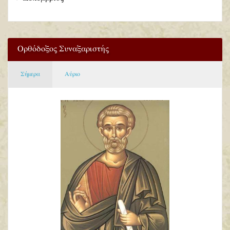
Ορθόδοξος Συναξαριστής
Σήμερα
Αύριο