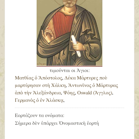
τιμούνται οι Άγιοι:
Ματθίας ὁ Ἀπόστολος
,
Δέκα Μάρτυρες ποὺ
μαρτύρησαν στὴ Χάλκη
,
Ἀντωνῖνος ὁ Μάρτυρας
ἀπὸ τὴν Ἀλεξάνδρεια
,
Ψόης
,
Oswald (Ἀγγλος)
,
Γερμανὸς ὁ ἐν Ἀλάσκᾳ
,
Εορτάζουν τα ονόματα:
Σήμερα δὲν ὑπάρχει Ὀνομαστικὴ ἑορτή