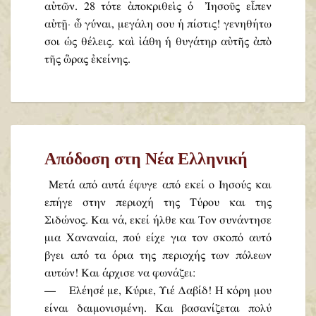
αὐτῶν. 28 τότε ἀποκριθεὶς ὁ Ἰησοῦς εἶπεν
αὐτῇ· ὦ γύναι, μεγάλη σου ἡ πίστις! γενηθήτω
σοι ὡς θέλεις. καὶ ἰάθη ἡ θυγάτηρ αὐτῆς ἀπὸ
τῆς ὥρας ἐκείνης.
Απόδοση στη Νέα Ελληνική
Μετά από αυτά έφυγε από εκεί ο Ιησούς και
επήγε στην περιοχή της Τύρου και της
Σιδώνος. Και νά, εκεί ήλθε και Τον συνάντησε
μια Χαναναία, πού είχε για τον σκοπό αυτό
βγει από τα όρια της περιοχής των πόλεων
αυτών! Και άρχισε να φωνάζει:
— Ελέησέ με, Κύριε, Υιέ Δαβίδ! Η κόρη μου
είναι δαιμονισμένη. Και βασανίζεται πολύ