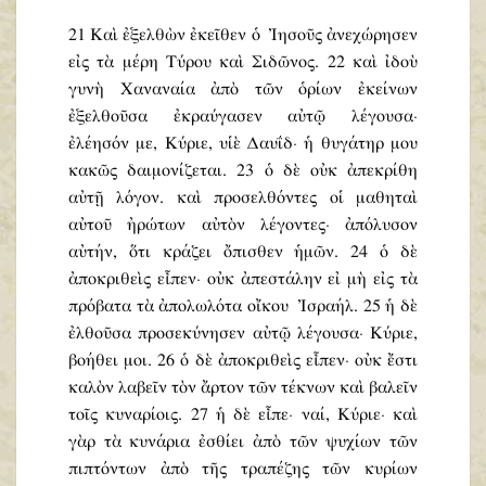
21 Καὶ ἐξελθὼν ἐκεῖθεν ὁ Ἰησοῦς ἀνεχώρησεν
εἰς τὰ μέρη Τύρου καὶ Σιδῶνος. 22 καὶ ἰδοὺ
γυνὴ Χαναναία ἀπὸ τῶν ὁρίων ἐκείνων
ἐξελθοῦσα ἐκραύγασεν αὐτῷ λέγουσα·
ἐλέησόν με, Κύριε, υἱὲ Δαυΐδ· ἡ θυγάτηρ μου
κακῶς δαιμονίζεται. 23 ὁ δὲ οὐκ ἀπεκρίθη
αὐτῇ λόγον. καὶ προσελθόντες οἱ μαθηταὶ
αὐτοῦ ἠρώτων αὐτὸν λέγοντες· ἀπόλυσον
αὐτήν, ὅτι κράζει ὄπισθεν ἡμῶν. 24 ὁ δὲ
ἀποκριθεὶς εἶπεν· οὐκ ἀπεστάλην εἰ μὴ εἰς τὰ
πρόβατα τὰ ἀπολωλότα οἴκου Ἰσραήλ. 25 ἡ δὲ
ἐλθοῦσα προσεκύνησεν αὐτῷ λέγουσα· Κύριε,
βοήθει μοι. 26 ὁ δὲ ἀποκριθεὶς εἶπεν· οὐκ ἔστι
καλὸν λαβεῖν τὸν ἄρτον τῶν τέκνων καὶ βαλεῖν
τοῖς κυναρίοις. 27 ἡ δὲ εἶπε· ναί, Κύριε· καὶ
γὰρ τὰ κυνάρια ἐσθίει ἀπὸ τῶν ψυχίων τῶν
πιπτόντων ἀπὸ τῆς τραπέζης τῶν κυρίων