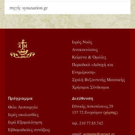
πηγή: synaxarion.gr
Ιερός Ναός
Ανακοινώσεις
Κείμενα & Ομιλίες
Περιοδικό «Διδαχή και
Ενημέρωση»
Σχολή Βυζαντινής Μουσικής
Χρήσιμοι Σύνδεσμοι
Πρόγραμμα
Διεύθυνση
Εθνικής Αντιστάσεως 29
Θεία Λειτουργία
157 72 Ζωγράφου (
χάρτης
)
Ιερές ακολουθίες
Ιερά Εξομολόγηση
τηλ. 210 77.85.742
Εβδομαδιαίες συνάξεις
email:
agmarin@otenet.gr