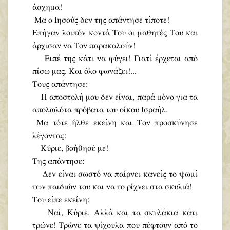
άσχημα!
Μα ο Ιησούς δεν της απάντησε τίποτε!
Επήγαν λοιπόν κοντά Του οι μαθητές Του και
άρχισαν να Τον παρακαλούν!
Ειπέ της κάτι να φύγει! Γιατί έρχεται από
πίσω μας. Και όλο φωνάζει!...
Τους απάντησε:
Η αποστολή μου δεν είναι, παρά μόνο για τα
απολωλότα πρόβατα του οίκου Ισραήλ.
Μα τότε ήλθε εκείνη και Τον προσκύνησε
λέγοντας:
Κύριε, βοήθησέ με!
Της απάντησε:
Δεν είναι σωστό να παίρνει κανείς το ψωμί
των παιδιών του και να το ρίχνει στα σκυλιά!
Του είπε εκείνη:
Ναί, Κύριε. Αλλά και τα σκυλάκια κάτι
τρώνε! Τρώνε τα ψίχουλα που πέφτουν από το